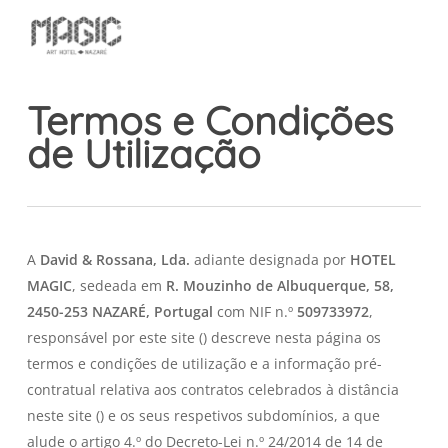
Skip
Menu
to
Close
main
Menu
content
Termos e Condições
de Utilização
A
David & Rossana, Lda.
adiante designada por
HOTEL
MAGIC
, sedeada em
R. Mouzinho de Albuquerque, 58,
2450-253 NAZARÉ, Portugal
com NIF n.º
509733972
,
responsável por este site (
) descreve nesta página os
termos e condições de utilização e a informação pré-
contratual relativa aos contratos celebrados à distância
neste site () e os seus respetivos subdomínios, a que
alude o artigo 4.º do Decreto-Lei n.º 24/2014 de 14 de